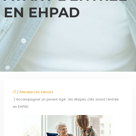
EN EHPAD
/
Résidences séniors
/ Accompagner un parent âgé : les étapes clés avant l’entrée
en EHPAD