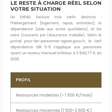
LE RESTE À CHARGE RÉEL SELON
VOTRE SITUATION
Un EHPAD facture trois tarifs distincts :
l’hébergement (logement, repas, entretien), la
dépendance (aide aux actes quotidiens), et les
soins (couverts par l’Assurance maladie). Selon le
portail pour-les-personnes-agees.gouv.fr, le tarif
dépendance GIR 5-6 s’applique aux personnes
ayant un revenu mensuel inférieur à 2 846,77 € en
2026.
PROFIL
COÛ
Ressources modestes (< 1 500 €/mois)
2 20
Ressources moyennes (1 500-2 500 €)
2 40